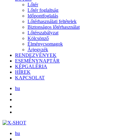
Lőtér
Lőtér foglaltság
Időpontfoglalás
Lőtérhasználati feltételek
Biztonságos lőtérhasználat
Lőtérszabályzat
Kölcsönző
Élménycsomagok
Árjegyzék
RENDEZVÉNYEK
ESEMÉNYNAPTÁR
KÉPGALÉRIA
HÍREK
KAPCSOLAT
hu
hu