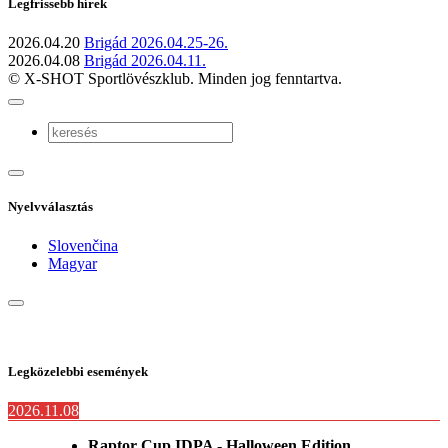
Legfrissebb hírek
2026.04.20
Brigád 2026.04.25-26.
2026.04.08
Brigád 2026.04.11.
© X-SHOT Sportlövészklub. Minden jog fenntartva.
Nyelvválasztás
Slovenčina
Magyar
Legközelebbi események
2026.11.08
Raptor Cup IDPA - Halloween Edition