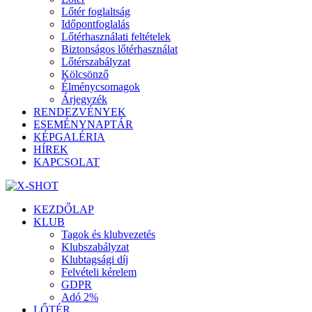
Lőtér foglaltság
Időpontfoglalás
Lőtérhasználati feltételek
Biztonságos lőtérhasználat
Lőtérszabályzat
Kölcsönző
Élménycsomagok
Árjegyzék
RENDEZVÉNYEK
ESEMÉNYNAPTÁR
KÉPGALÉRIA
HÍREK
KAPCSOLAT
KEZDŐLAP
KLUB
Tagok és klubvezetés
Klubszabályzat
Klubtagsági díj
Felvételi kérelem
GDPR
Adó 2%
LŐTÉR