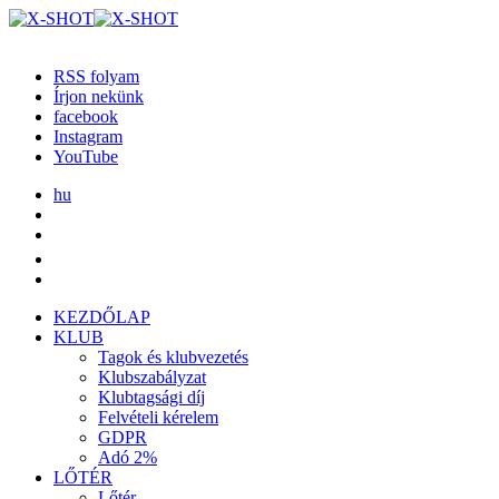
RSS folyam
Írjon nekünk
facebook
Instagram
YouTube
hu
KEZDŐLAP
KLUB
Tagok és klubvezetés
Klubszabályzat
Klubtagsági díj
Felvételi kérelem
GDPR
Adó 2%
LŐTÉR
Lőtér