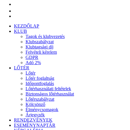
KEZDŐLAP
KLUB
Tagok és klubvezetés
Klubszabályzat
Klubtagsági díj
Felvételi kérelem
GDPR
Adó 2%
LŐTÉR
Lőtér
Lőtér foglaltság
Időpontfoglalás
Lőtérhasználati feltételek
Biztonságos lőtérhasználat
Lőtérszabályzat
Kölcsönző
Élménycsomagok
Árjegyzék
RENDEZVÉNYEK
ESEMÉNYNAPTÁR