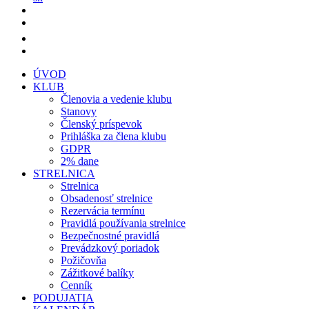
ÚVOD
KLUB
Členovia a vedenie klubu
Stanovy
Členský príspevok
Prihláška za člena klubu
GDPR
2% dane
STRELNICA
Strelnica
Obsadenosť strelnice
Rezervácia termínu
Pravidlá používania strelnice
Bezpečnostné pravidlá
Prevádzkový poriadok
Požičovňa
Zážitkové balíky
Cenník
PODUJATIA