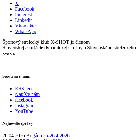
X
Facebook
Pinterest
Linkedin
Vkontakte
WhatsApp
Športový strelecký klub X-SHOT je členom
Slovenskej asociácie dynamickej streľby a Slovenského streleckého
zväzu.
Spojte sa s nami
RSS feed
Napíšte nám
facebook
Instagram
YouTube
Najnovšie správy
20.04.2026
Brigáda 25-26.4.2026