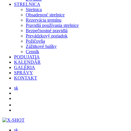
STRELNICA
Strelnica
Obsadenosť strelnice
Rezervácia termínu
Pravidlá používania strelnice
Bezpečnostné pravidlá
Prevádzkový poriadok
Požičovňa
Zážitkové balíky
Cenník
PODUJATIA
KALENDÁR
GALÉRIA
SPRÁVY
KONTAKT
sk
sk