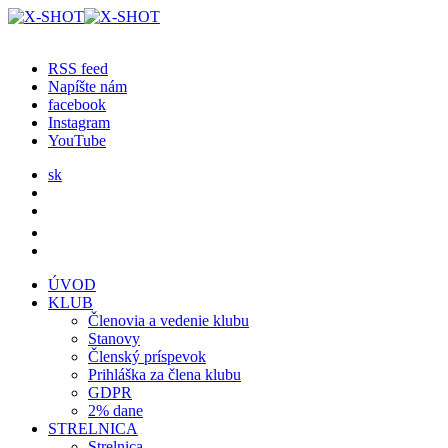
RSS feed
Napíšte nám
facebook
Instagram
YouTube
sk
ÚVOD
KLUB
Členovia a vedenie klubu
Stanovy
Členský príspevok
Prihláška za člena klubu
GDPR
2% dane
STRELNICA
Strelnica