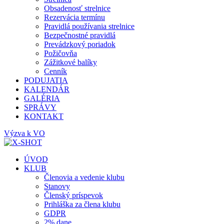
Obsadenosť strelnice
Rezervácia termínu
Pravidlá používania strelnice
Bezpečnostné pravidlá
Prevádzkový poriadok
Požičovňa
Zážitkové balíky
Cenník
PODUJATIA
KALENDÁR
GALÉRIA
SPRÁVY
KONTAKT
Výzva k VO
ÚVOD
KLUB
Členovia a vedenie klubu
Stanovy
Členský príspevok
Prihláška za člena klubu
GDPR
2% dane