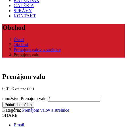
KALENDÁR
GALÉRIA
SPRÁVY
KONTAKT
Obchod
Úvod
Obchod
Prenájom valov a strelnice
Prenájom valu
Prenájom valu
0,01
€
vrátane DPH
množstvo Prenájom valu
Pridať do košíka
Kategória:
Prenájom valov a strelnice
SHARE
Email