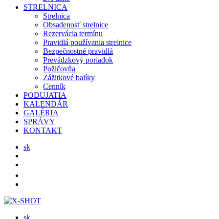
STRELNICA
Strelnica
Obsadenosť strelnice
Rezervácia termínu
Pravidlá používania strelnice
Bezpečnostné pravidlá
Prevádzkový poriadok
Požičovňa
Zážitkové balíky
Cenník
PODUJATIA
KALENDÁR
GALÉRIA
SPRÁVY
KONTAKT
sk
sk