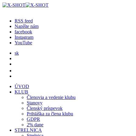
RSS feed
Napíšte nám
facebook
Instagram
YouTube
sk
ÚVOD
KLUB
Členovia a vedenie klubu
Stanovy
Členský príspevok
Prihláška za člena klubu
GDPR
2% dane
STRELNICA
Strelnica