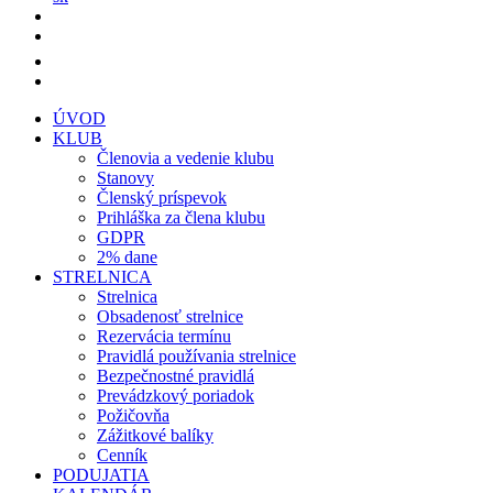
ÚVOD
KLUB
Členovia a vedenie klubu
Stanovy
Členský príspevok
Prihláška za člena klubu
GDPR
2% dane
STRELNICA
Strelnica
Obsadenosť strelnice
Rezervácia termínu
Pravidlá používania strelnice
Bezpečnostné pravidlá
Prevádzkový poriadok
Požičovňa
Zážitkové balíky
Cenník
PODUJATIA