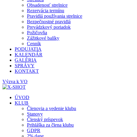
Obsadenosť strelnice
Rezervácia termínu
Pravidlá používania strelnice
Bezpečnostné pravidlá
Prevádzkový poriadok
Požičovňa
Zážitkové balíky
Cenník
PODUJATIA
KALENDÁR
GALÉRIA
SPRÁVY
KONTAKT
Výzva k VO
ÚVOD
KLUB
Členovia a vedenie klubu
Stanovy
Členský príspevok
Prihláška za člena klubu
GDPR
2% dane