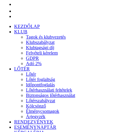
KEZDŐLAP
KLUB
Tagok és klubvezetés
Klubszabályzat
Klubtagsági díj
Felvételi kérelem
GDPR
Adó 2%
LŐTÉR
Lőtér
Lőtér foglaltság
Időpontfoglalás
Lőtérhasználati feltételek
Biztonságos lőtérhasználat
Lőtérszabályzat
Kölcsönző
Élménycsomagok
Árjegyzék
RENDEZVÉNYEK
ESEMÉNYNAPTÁR