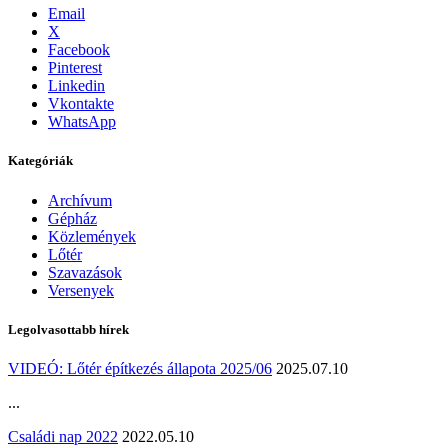
Email
X
Facebook
Pinterest
Linkedin
Vkontakte
WhatsApp
Kategóriák
Archívum
Gépház
Közlemények
Lőtér
Szavazások
Versenyek
Legolvasottabb hírek
VIDEÓ: Lőtér építkezés állapota 2025/06
2025.07.10
...
Családi nap 2022
2022.05.10