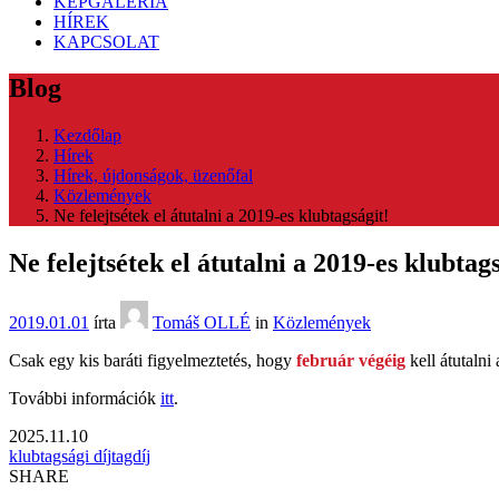
KÉPGALÉRIA
HÍREK
KAPCSOLAT
Blog
Kezdőlap
Hírek
Hírek, újdonságok, üzenőfal
Közlemények
Ne felejtsétek el átutalni a 2019-es klubtagságit!
Ne felejtsétek el átutalni a 2019-es klubtag
2019.01.01
írta
Tomáš OLLÉ
in
Közlemények
Csak egy kis baráti figyelmeztetés, hogy
február végéig
kell átutalni
További információk
itt
.
2025.11.10
klubtagsági díj
tagdíj
SHARE