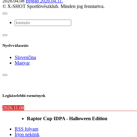
2026.04.08
Brigád 2026.04.11.
© X-SHOT Sportlövészklub. Minden jog fenntartva.
Nyelvválasztás
Slovenčina
Magyar
Legközelebbi események
2026.11.08
Raptor Cup IDPA - Halloween Edition
RSS folyam
Írjon nekünk