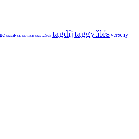
tagdíj
taggyűlés
nge
verseny
szabályzat
szavazás
szavazások