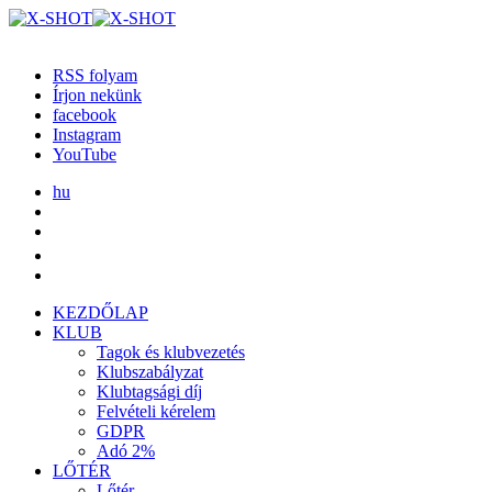
RSS folyam
Írjon nekünk
facebook
Instagram
YouTube
hu
KEZDŐLAP
KLUB
Tagok és klubvezetés
Klubszabályzat
Klubtagsági díj
Felvételi kérelem
GDPR
Adó 2%
LŐTÉR
Lőtér