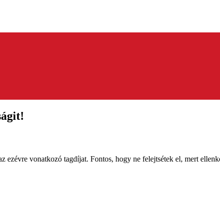
ságit!
 az ezévre vonatkozó tagdíjat. Fontos, hogy ne felejtsétek el, mert ell