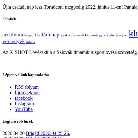
Újra családi nap lesz Tornócon, mégpedig 2022. június 11-én! Pár ala
Címkék
kl
archívum
családi nap
brigád
gyakran ismételt kérdések
gyik
klubszabályzat
versenyek
újbars
Az X-SHOT Lövészklub a Szlovák dinamikus sportlövész szövetség és
Lépjen velünk kapcsolatba
RSS folyam
Írjon nekünk
facebook
Instagram
YouTube
Legfrissebb hírek
2026.04.20
Brigád 2026.04.25-26.