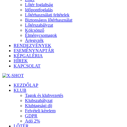
Lőtér foglaltság
Időpontfoglalás
Lőtérhasználati feltételek
Biztonságos lőtérhasználat
Lőtérszabályzat
Kölcsönző
Élménycsomagok
Árjegyzék
RENDEZVÉNYEK
ESEMÉNYNAPTÁR
KÉPGALÉRIA
HÍREK
KAPCSOLAT
KEZDŐLAP
KLUB
Tagok és klubvezetés
Klubszabályzat
Klubtagsági díj
Felvételi kérelem
GDPR
Adó 2%
LŐTÉR