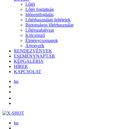
Lőtér
Lőtér foglaltság
Időpontfoglalás
Lőtérhasználati feltételek
Biztonságos lőtérhasználat
Lőtérszabályzat
Kölcsönző
Élménycsomagok
Árjegyzék
RENDEZVÉNYEK
ESEMÉNYNAPTÁR
KÉPGALÉRIA
HÍREK
KAPCSOLAT
hu
hu