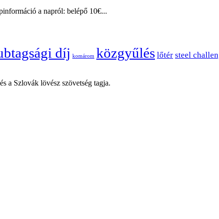
pinformáció a napról: belépő 10€...
ubtagsági díj
közgyűlés
lőtér
steel challe
komárom
 a Szlovák lövész szövetség tagja.