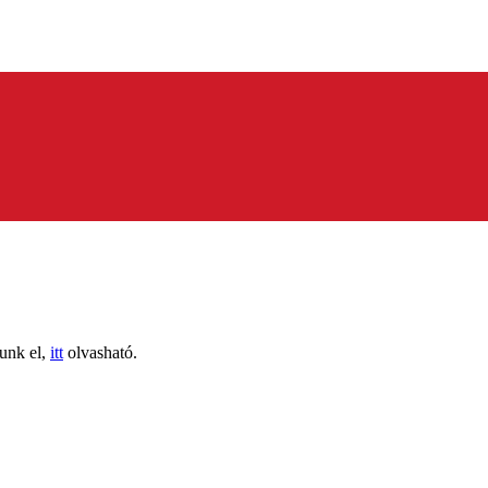
tunk el,
itt
olvasható.