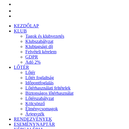
KEZDŐLAP
KLUB
Tagok és klubvezetés
Klubszabályzat
Klubtagsági díj
Felvételi kérelem
GDPR
Adó 2%
LŐTÉR
Lőtér
Lőtér foglaltság
Időpontfoglalás
Lőtérhasználati feltételek
Biztonságos lőtérhasználat
Lőtérszabályzat
Kölcsönző
Élménycsomagok
Árjegyzék
RENDEZVÉNYEK
ESEMÉNYNAPTÁR