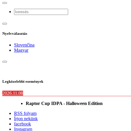
Nyelvválasztás
Slovenčina
Magyar
Legközelebbi események
2026.11.08
Raptor Cup IDPA - Halloween Edition
RSS folyam
Írjon nekünk
facebook
Instagram