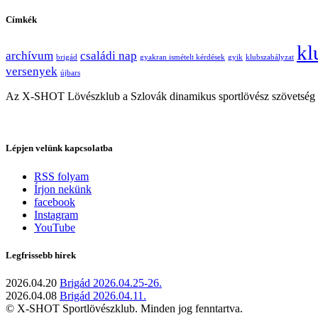
Címkék
kl
archívum
családi nap
brigád
gyakran ismételt kérdések
gyik
klubszabályzat
versenyek
újbars
Az X-SHOT Lövészklub a Szlovák dinamikus sportlövész szövetség és
Lépjen velünk kapcsolatba
RSS folyam
Írjon nekünk
facebook
Instagram
YouTube
Legfrissebb hírek
2026.04.20
Brigád 2026.04.25-26.
2026.04.08
Brigád 2026.04.11.
© X-SHOT Sportlövészklub. Minden jog fenntartva.