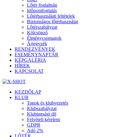
Lőtér foglaltság
Időpontfoglalás
Lőtérhasználati feltételek
Biztonságos lőtérhasználat
Lőtérszabályzat
Kölcsönző
Élménycsomagok
Árjegyzék
RENDEZVÉNYEK
ESEMÉNYNAPTÁR
KÉPGALÉRIA
HÍREK
KAPCSOLAT
KEZDŐLAP
KLUB
Tagok és klubvezetés
Klubszabályzat
Klubtagsági díj
Felvételi kérelem
GDPR
Adó 2%
LŐTÉR