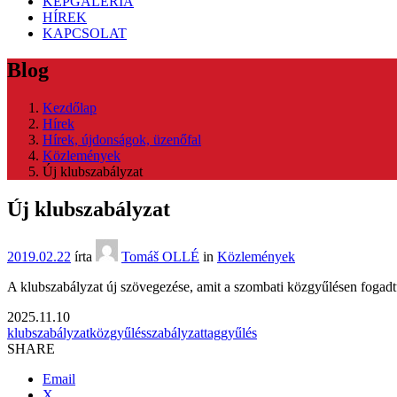
KÉPGALÉRIA
HÍREK
KAPCSOLAT
Blog
Kezdőlap
Hírek
Hírek, újdonságok, üzenőfal
Közlemények
Új klubszabályzat
Új klubszabályzat
2019.02.22
írta
Tomáš OLLÉ
in
Közlemények
A klubszabályzat új szövegezése, amit a szombati közgyűlésen fogad
2025.11.10
klubszabályzat
közgyűlés
szabályzat
taggyűlés
SHARE
Email
X