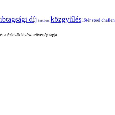
ubtagsági díj
közgyűlés
lőtér
steel challe
komárom
 a Szlovák lövész szövetség tagja.