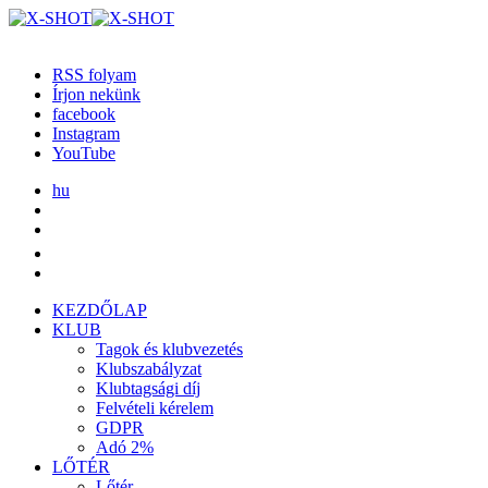
RSS folyam
Írjon nekünk
facebook
Instagram
YouTube
hu
KEZDŐLAP
KLUB
Tagok és klubvezetés
Klubszabályzat
Klubtagsági díj
Felvételi kérelem
GDPR
Adó 2%
LŐTÉR
Lőtér