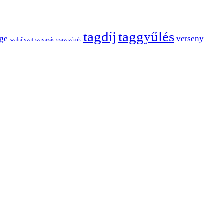
tagdíj
taggyűlés
nge
verseny
szabályzat
szavazás
szavazások