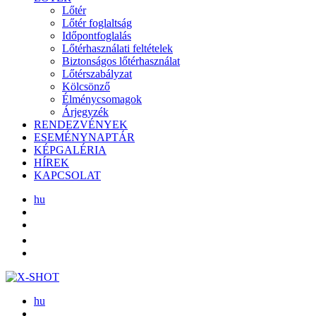
Lőtér
Lőtér foglaltság
Időpontfoglalás
Lőtérhasználati feltételek
Biztonságos lőtérhasználat
Lőtérszabályzat
Kölcsönző
Élménycsomagok
Árjegyzék
RENDEZVÉNYEK
ESEMÉNYNAPTÁR
KÉPGALÉRIA
HÍREK
KAPCSOLAT
hu
hu