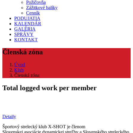
Požičovňa
Zážitkové balíky
Cenník
PODUJATIA
KALENDÁR
GALÉRIA
SPRÁVY
KONTAKT
Členská zóna
Úvod
Klub
Členská zóna
Total logged work per member
Detaily
Športový strelecký klub X-SHOT je členom
Slovenskej asociácie dynamickej streľby a Slovenského streleckého