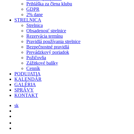
Prihláška za člena klubu
GDPR
2% dane
STRELNICA
Strelnica
Obsadenosť strelnice
Rezervácia termínu
Pravidlá používania strelnice
Bezpečnostné pravidlá
Prevádzkový poriadok
Požičovňa
Zážitkové balíky
Cenník
PODUJATIA
KALENDÁR
GALÉRIA
SPRÁVY
KONTAKT
sk