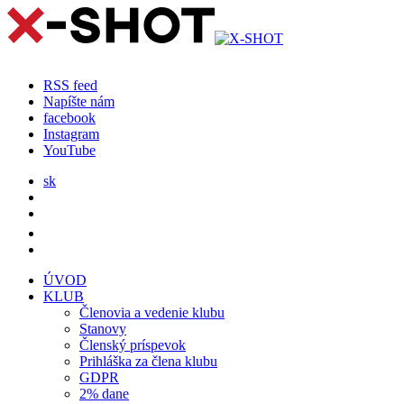
RSS feed
Napíšte nám
facebook
Instagram
YouTube
sk
ÚVOD
KLUB
Členovia a vedenie klubu
Stanovy
Členský príspevok
Prihláška za člena klubu
GDPR
2% dane