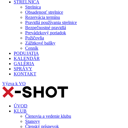
STRELNICA
Strelnica
Obsadenosť strelnice
Rezervácia termínu
Pravidlá používania strelnice
Bezpečnostné pravidlá
Prevádzkový poriadok
Požičovňa
Zážitkové balíky
Cenník
PODUJATIA
KALENDÁR
GALÉRIA
SPRÁVY
KONTAKT
Výzva k VO
ÚVOD
KLUB
Členovia a vedenie klubu
Stanovy
Členský príspevok