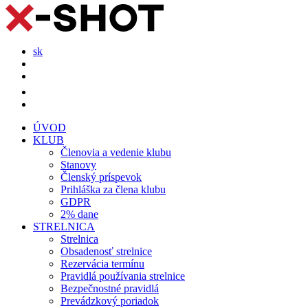
sk
ÚVOD
KLUB
Členovia a vedenie klubu
Stanovy
Členský príspevok
Prihláška za člena klubu
GDPR
2% dane
STRELNICA
Strelnica
Obsadenosť strelnice
Rezervácia termínu
Pravidlá používania strelnice
Bezpečnostné pravidlá
Prevádzkový poriadok