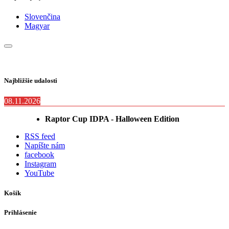
Slovenčina
Magyar
Najbližšie udalosti
08.11.2026
Raptor Cup IDPA - Halloween Edition
RSS feed
Napíšte nám
facebook
Instagram
YouTube
Košík
Prihlásenie