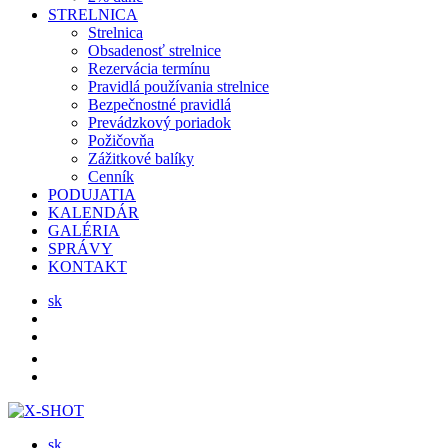
STRELNICA
Strelnica
Obsadenosť strelnice
Rezervácia termínu
Pravidlá používania strelnice
Bezpečnostné pravidlá
Prevádzkový poriadok
Požičovňa
Zážitkové balíky
Cenník
PODUJATIA
KALENDÁR
GALÉRIA
SPRÁVY
KONTAKT
sk
sk