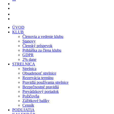
ÚVOD
KLUB
Členovia a vedenie klubu
Stanovy
Členský príspevok
Prihláška za člena klubu
GDPR
2% dane
STRELNICA
Strelnica
Obsadenosť strelnice
Rezervácia termínu
Pravidlá používania strelnice
Bezpečnostné pravidlá
Prevádzkový poriadok
Požičovňa
Zážitkové balíky
Cenník
PODUJATIA