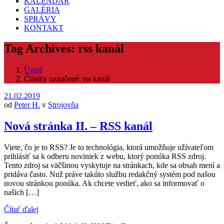
KALENDÁR
GALÉRIA
SPRÁVY
KONTAKT
Tag Archives: rss kanál
Úvod
Články označené: rss kanál
21.02.2019
od
Peter H.
v
Strojovňa
Nová stránka II. – RSS kanál
Viete, čo je to RSS? Je to technológia, ktorá umožňuje užívateľom
prihlásiť sa k odberu noviniek z webu, ktorý ponúka RSS zdroj.
Tento zdroj sa väčšinou vyskytuje na stránkach, kde sa obsah mení a
pridáva často. Nuž práve takúto službu redakčný systém pod našou
novou stránkou ponúka. Ak chcete vedieť, ako sa informovať o
našich […]
Čítať ďalej