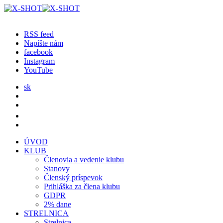
RSS feed
Napíšte nám
facebook
Instagram
YouTube
sk
ÚVOD
KLUB
Členovia a vedenie klubu
Stanovy
Členský príspevok
Prihláška za člena klubu
GDPR
2% dane
STRELNICA
Strelnica