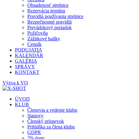
Obsadenosť strelnice
Rezervácia termínu
Pravidlá používania strelnice
Bezpečnostné pravidlá
Prevádzkový poriadok
Požičovňa
Zážitkové balíky
Cenník
PODUJATIA
KALENDÁR
GALÉRIA
SPRÁVY
KONTAKT
Výzva k VO
ÚVOD
KLUB
Členovia a vedenie klubu
Stanovy
Členský príspevok
Prihláška za člena klubu
GDPR
2% dane