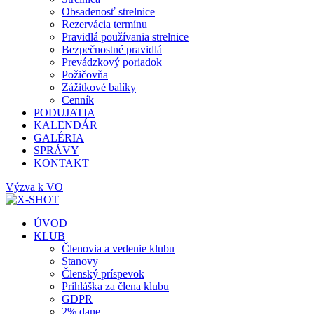
Obsadenosť strelnice
Rezervácia termínu
Pravidlá používania strelnice
Bezpečnostné pravidlá
Prevádzkový poriadok
Požičovňa
Zážitkové balíky
Cenník
PODUJATIA
KALENDÁR
GALÉRIA
SPRÁVY
KONTAKT
Výzva k VO
ÚVOD
KLUB
Členovia a vedenie klubu
Stanovy
Členský príspevok
Prihláška za člena klubu
GDPR
2% dane