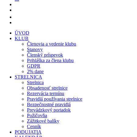
ÚVOD
KLUB
Členovia a vedenie klubu
Stanovy
Členský príspevok
Prihláška za člena klubu
GDPR
2% dane
STRELNICA
Strelnica
Obsadenosť strelnice
Rezervácia termínu
Pravidlá používania strelnice
Bezpečnostné pravidlá
Prevádzkový poriadok
Požičovňa
Zážitkové balíky
Cenník
PODUJATIA