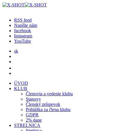
RSS feed
Napíšte nám
facebook
Instagram
YouTube
sk
ÚVOD
KLUB
Členovia a vedenie klubu
Stanovy
Členský príspevok
Prihláška za člena klubu
GDPR
2% dane
STRELNICA
Strelnica