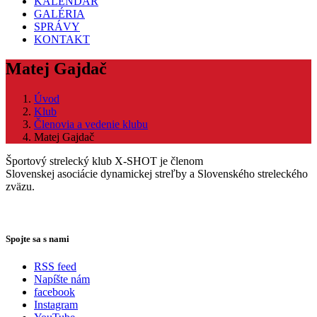
KALENDÁR
GALÉRIA
SPRÁVY
KONTAKT
Matej Gajdač
Úvod
Klub
Členovia a vedenie klubu
Matej Gajdač
Športový strelecký klub X-SHOT je členom
Slovenskej asociácie dynamickej streľby a Slovenského streleckého
zväzu.
Spojte sa s nami
RSS feed
Napíšte nám
facebook
Instagram