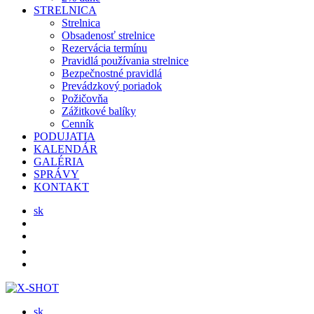
STRELNICA
Strelnica
Obsadenosť strelnice
Rezervácia termínu
Pravidlá používania strelnice
Bezpečnostné pravidlá
Prevádzkový poriadok
Požičovňa
Zážitkové balíky
Cenník
PODUJATIA
KALENDÁR
GALÉRIA
SPRÁVY
KONTAKT
sk
sk