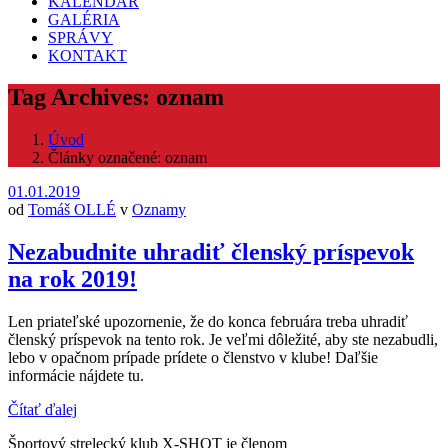
KALENDÁR
GALÉRIA
SPRÁVY
KONTAKT
Tag Archives: oznam
Úvod
Články označené: oznam
01.01.2019
od
Tomáš OLLÉ
v
Oznamy
Nezabudnite uhradiť členský príspevok
na rok 2019!
Len priateľské upozornenie, že do konca februára treba uhradiť
členský príspevok na tento rok. Je veľmi dôležité, aby ste nezabudli,
lebo v opačnom prípade prídete o členstvo v klube! Daľšie
informácie nájdete tu.
Čítať ďalej
Športový strelecký klub X-SHOT je členom