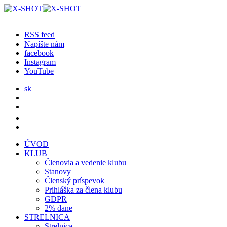
RSS feed
Napíšte nám
facebook
Instagram
YouTube
sk
ÚVOD
KLUB
Členovia a vedenie klubu
Stanovy
Členský príspevok
Prihláška za člena klubu
GDPR
2% dane
STRELNICA
Strelnica