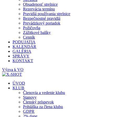
Obsadenosť strelnice
Rezervácia termínu
Pravidlá používania strelnice
Bezpečnostné pravidlá
Prevádzkový poriadok
Požičovňa
Zážitkové balíky
Cenník
PODUJATIA
KALENDÁR
GALÉRIA
SPRÁVY
KONTAKT
Výzva k VO
ÚVOD
KLUB
Členovia a vedenie klubu
Stanovy
Členský príspevok
Prihláška za člena klubu
GDPR
2% dane