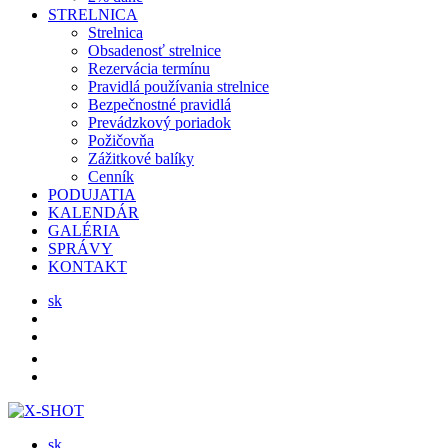
STRELNICA
Strelnica
Obsadenosť strelnice
Rezervácia termínu
Pravidlá používania strelnice
Bezpečnostné pravidlá
Prevádzkový poriadok
Požičovňa
Zážitkové balíky
Cenník
PODUJATIA
KALENDÁR
GALÉRIA
SPRÁVY
KONTAKT
sk
sk