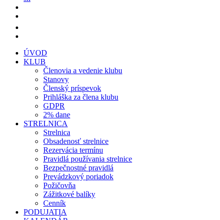
ÚVOD
KLUB
Členovia a vedenie klubu
Stanovy
Členský príspevok
Prihláška za člena klubu
GDPR
2% dane
STRELNICA
Strelnica
Obsadenosť strelnice
Rezervácia termínu
Pravidlá používania strelnice
Bezpečnostné pravidlá
Prevádzkový poriadok
Požičovňa
Zážitkové balíky
Cenník
PODUJATIA