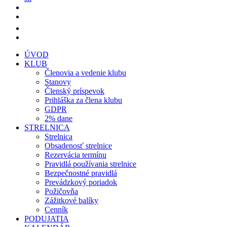
ÚVOD
KLUB
Členovia a vedenie klubu
Stanovy
Členský príspevok
Prihláška za člena klubu
GDPR
2% dane
STRELNICA
Strelnica
Obsadenosť strelnice
Rezervácia termínu
Pravidlá používania strelnice
Bezpečnostné pravidlá
Prevádzkový poriadok
Požičovňa
Zážitkové balíky
Cenník
PODUJATIA