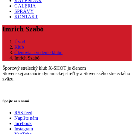
KALENDÁR
GALÉRIA
SPRÁVY
KONTAKT
Imrich Szabó
Úvod
Klub
Členovia a vedenie klubu
Imrich Szabó
Športový strelecký klub X-SHOT je členom
Slovenskej asociácie dynamickej streľby a Slovenského streleckého
zväzu.
Spojte sa s nami
RSS feed
Napíšte nám
facebook
Instagram