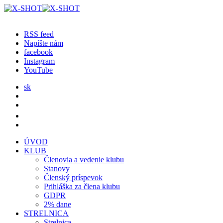
RSS feed
Napíšte nám
facebook
Instagram
YouTube
sk
ÚVOD
KLUB
Členovia a vedenie klubu
Stanovy
Členský príspevok
Prihláška za člena klubu
GDPR
2% dane
STRELNICA
Strelnica