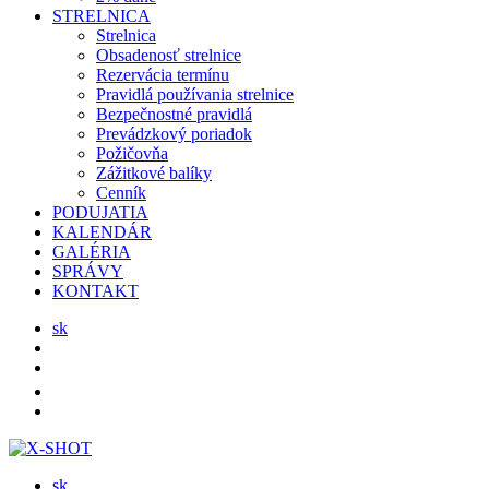
STRELNICA
Strelnica
Obsadenosť strelnice
Rezervácia termínu
Pravidlá používania strelnice
Bezpečnostné pravidlá
Prevádzkový poriadok
Požičovňa
Zážitkové balíky
Cenník
PODUJATIA
KALENDÁR
GALÉRIA
SPRÁVY
KONTAKT
sk
sk