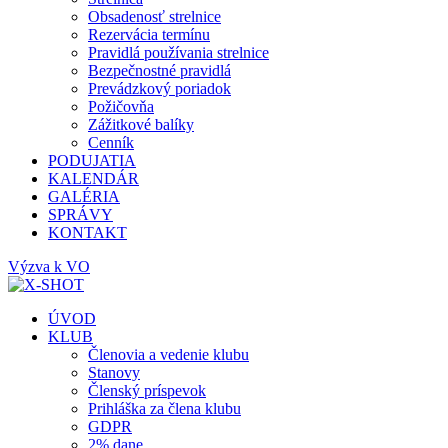
Obsadenosť strelnice
Rezervácia termínu
Pravidlá používania strelnice
Bezpečnostné pravidlá
Prevádzkový poriadok
Požičovňa
Zážitkové balíky
Cenník
PODUJATIA
KALENDÁR
GALÉRIA
SPRÁVY
KONTAKT
Výzva k VO
ÚVOD
KLUB
Členovia a vedenie klubu
Stanovy
Členský príspevok
Prihláška za člena klubu
GDPR
2% dane